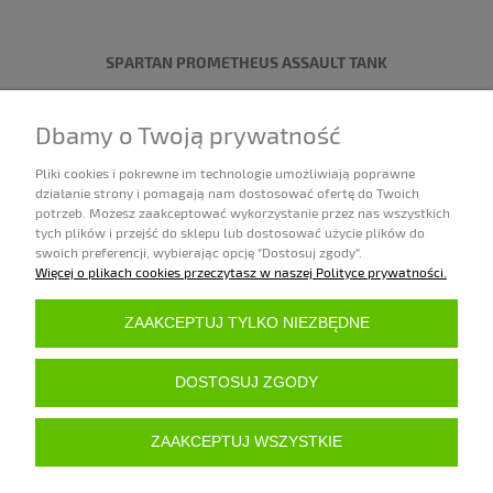
SPARTAN PROMETHEUS ASSAULT TANK
345,00 zł
Dbamy o Twoją prywatność
Dostępność:
3 sztuki
Pliki cookies i pokrewne im technologie umożliwiają poprawne
działanie strony i pomagają nam dostosować ofertę do Twoich
DO KOSZYKA
potrzeb. Możesz zaakceptować wykorzystanie przez nas wszystkich
tych plików i przejść do sklepu lub dostosować użycie plików do
swoich preferencji, wybierając opcję "Dostosuj zgody".
Więcej o plikach cookies przeczytasz w naszej Polityce prywatności.
«
1
2
3
4
5
...
10
»
ZAKUPY
ZAAKCEPTUJ TYLKO NIEZBĘDNE
POMOC
DOSTOSUJ ZGODY
MOJE KONTO
ZAAKCEPTUJ WSZYSTKIE
INFORMACJE